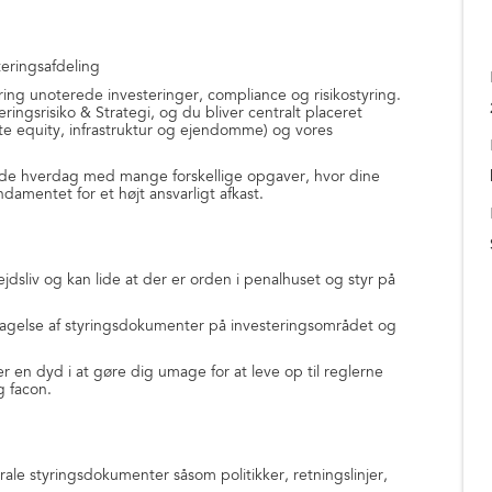
eringsafdeling
ing unoterede investeringer, compliance og risikostyring.
eringsrisiko & Strategi, og du bliver centralt placeret
e equity, infrastruktur og ejendomme) og vores
nde hverdag med mange forskellige opgaver, hvor dine
ndamentet for et højt ansvarligt afkast.
dsliv og kan lide at der er orden i penalhuset og styr på
tagelse af styringsdokumenter på investeringsområdet og
r en dyd i at gøre dig umage for at leve op til reglerne
g facon.
le styringsdokumenter såsom politikker, retningslinjer,