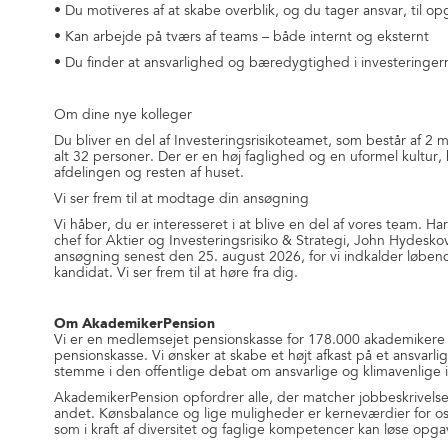
• Du motiveres af at skabe overblik, og du tager ansvar, til 
• Kan arbejde på tværs af teams – både internt og eksternt
• Du finder at ansvarlighed og bæredygtighed i investeringer
Om dine nye kolleger
Du bliver en del af Investeringsrisikoteamet, som består af 2 m
alt 32 personer. Der er en høj faglighed og en uformel kultur,
afdelingen og resten af huset.
Vi ser frem til at modtage din ansøgning
Vi håber, du er interesseret i at blive en del af vores team. Ha
chef for Aktier og Investeringsrisiko & Strategi, John Hydes
ansøgning senest den 25. august 2026, for vi indkalder løbende
kandidat. Vi ser frem til at høre fra dig.
Om AkademikerPension
Vi er en medlemsejet pensionskasse for 178.000 akademikere
pensionskasse. Vi ønsker at skabe et højt afkast på et ansvarli
stemme i den offentlige debat om ansvarlige og klimavenlige 
AkademikerPension opfordrer alle, der matcher jobbeskrivelsen ti
andet. Kønsbalance og lige muligheder er kerneværdier for os
som i kraft af diversitet og faglige kompetencer kan løse opga