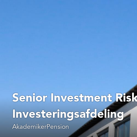
Senior Investment Ris
Investeringsafdeling
AkademikerPension