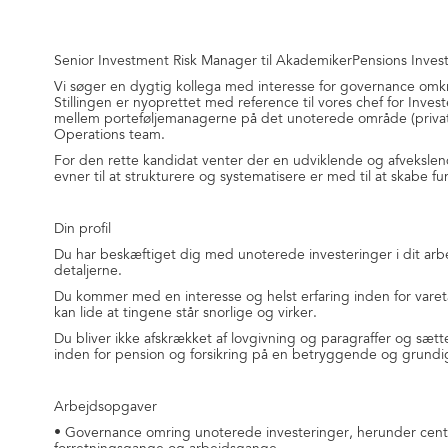
Senior Investment Risk Manager til AkademikerPensions Invest
Vi søger en dygtig kollega med interesse for governance omkr
Stillingen er nyoprettet med reference til vores chef for Invest
mellem porteføljemanagerne på det unoterede område (privat
Operations team.
For den rette kandidat venter der en udviklende og afveksle
evner til at strukturere og systematisere er med til at skabe fu
Din profil
Du har beskæftiget dig med unoterede investeringer i dit arbej
detaljerne.
Du kommer med en interesse og helst erfaring inden for vare
kan lide at tingene står snorlige og virker.
Du bliver ikke afskrækket af lovgivning og paragraffer og sætte
inden for pension og forsikring på en betryggende og grundi
Arbejdsopgaver
• Governance omring unoterede investeringer, herunder centra