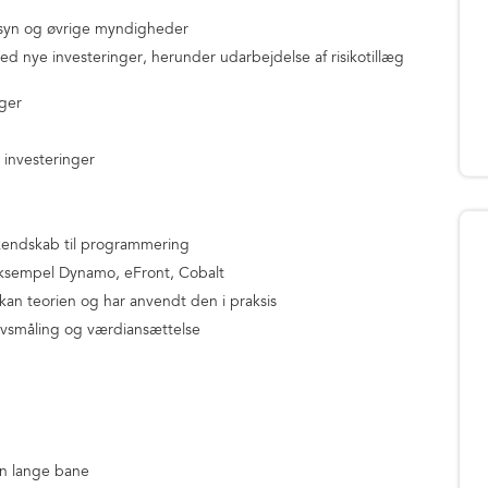
ilsyn og øvrige myndigheder
 med nye investeringer, herunder udarbejdelse af risikotillæg
nger
 investeringer
kendskab til programmering
 eksempel Dynamo, eFront, Cobalt
kan teorien og har anvendt den i praksis
ravsmåling og værdiansættelse
en lange bane