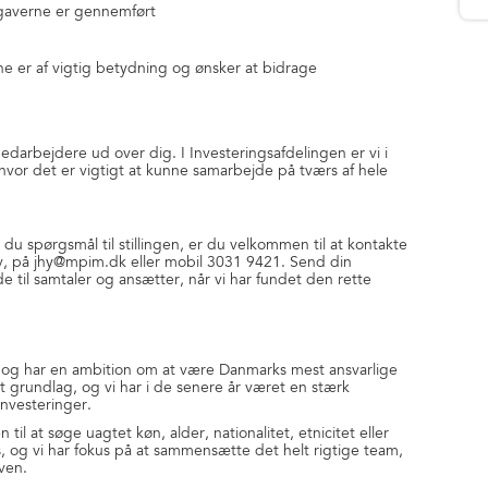
opgaverne er gennemført
ne er af vigtig betydning og ønsker at bidrage
edarbejdere ud over dig. I Investeringsafdelingen er vi i
 hvor det er vigtigt at kunne samarbejde på tværs af hele
r du spørgsmål til stillingen, er du velkommen til at kontakte
kov, på jhy@mpim.dk eller mobil 3031 9421. Send din
 til samtaler og ansætter, når vi har fundet den rette
 og har en ambition om at være Danmarks mest ansvarlige
gt grundlag, og vi har i de senere år været en stærk
investeringer.
l at søge uagtet køn, alder, nationalitet, etnicitet eller
, og vi har fokus på at sammensætte det helt rigtige team,
ven.