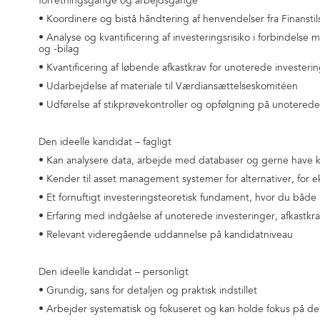
forretningsgange og arbejdsgange
• Koordinere og bistå håndtering af henvendelser fra Finanst
• Analyse og kvantificering af investeringsrisiko i forbindelse
og -bilag
• Kvantificering af løbende afkastkrav for unoterede investeri
• Udarbejdelse af materiale til Værdiansættelseskomitéen
• Udførelse af stikprøvekontroller og opfølgning på unoterede
Den ideelle kandidat – fagligt
• Kan analysere data, arbejde med databaser og gerne have 
• Kender til asset management systemer for alternativer, for
• Et fornuftigt investeringsteoretisk fundament, hvor du både 
• Erfaring med indgåelse af unoterede investeringer, afkastk
• Relevant videregående uddannelse på kandidatniveau
Den ideelle kandidat – personligt
• Grundig, sans for detaljen og praktisk indstillet
• Arbejder systematisk og fokuseret og kan holde fokus på d